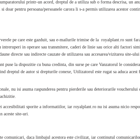
umparatorului printr-un acord, dreptul de a utiliza sub o forma descrisa, un anum
 si doar pentru persoana/persoanele carora li s-a permis utilizarea acestor continu
rverele pe care este gazduit, sau e-mailurile trimise de la
royalplant
.ro sunt far
 intreruperi in operare sau transmitere, caderi de linie sau orice alti factori simi
aune directe sau indirecte cauzate de utilizarea sau accesarea/vizitarea site-ului 
unt puse la dispozitie cu buna credinta, din surse pe care Vanzatorul le considera
vind dreptul de autor si drepturile conexe, Utilizatorul este rugat sa aduca acest
ionale, nu isi asuma raspunderea pentru pierderile sau deteriorarile voucherului 
achizitie.
i accesibilitati sporite a informatiilor, iar
royalplant
.ro nu isi asuma nicio respo
 aceste site-uri.
lte comunicari, daca limbajul acestora este civilizat, iar continutul comunicarilo