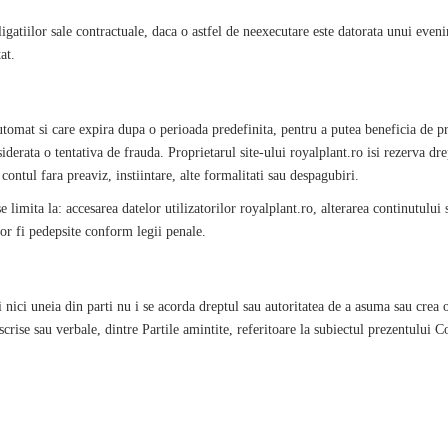
igatiilor sale contractuale, daca o astfel de neexecutare este datorata unui eve
at.
utomat si care expira dupa o perioada predefinita, pentru a putea beneficia de 
siderata o tentativa de frauda. Proprietarul site-ului
royalplant
.ro isi rezerva dr
contul fara preaviz, instiintare, alte formalitati sau despagubiri.
e limita la: accesarea datelor utilizatorilor
royalplant
.ro, alterarea continutului
 vor fi pedepsite conform legii penale.
i nici uneia din parti nu i se acorda dreptul sau autoritatea de a asuma sau crea 
e scrise sau verbale, dintre Partile amintite, referitoare la subiectul prezentului 