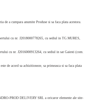
ia de a cumpara anumite Produse si sa faca plata acestora.
mertului cu nr. J2018000778265, cu sediul
in TG.MURES,
lui cu nr. J2016000913264, cu sediul in sat Gaiesti (com.
ste de acord sa achizitioneze, sa primeasca si sa faca plata
NDRO-PROD DELIVERY SRL
a oricaror elemente ale site-