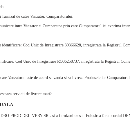
da.
 furnizat de catre Vanzator, Cumparatorului.
nicare intre Vanzator si Cumparator prin care Cumparatorul isi exprima intent
 identificare: Cod Unic de Inregistrare 39366628, inregistrata la Registrul Co
are: Cod Unic de Inregistrare RO36258737, inregistrata la Registrul Comertu
re Vanzatorul este de acord sa vanda si sa livreze Produsele iar Cumparatorul e
esteaza servicii de livrare marfa.
TUALA
DRO-PROD DELIVERY SRL
si a furnizorilor sai. Folosirea fara acordul
DE