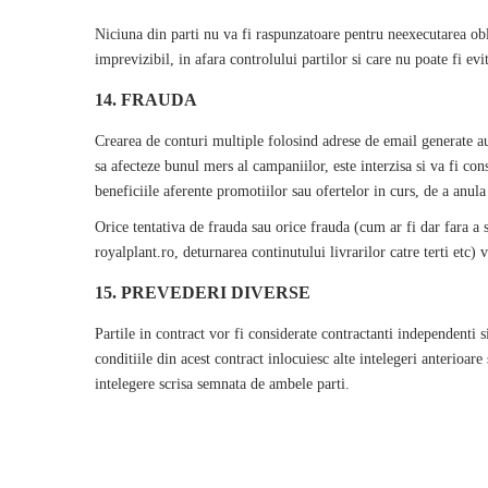
Niciuna din parti nu va fi raspunzatoare pentru neexecutarea obl
imprevizibil, in afara controlului partilor si care nu poate fi evit
14. FRAUDA
Crearea de conturi multiple folosind adrese de email generate a
sa afecteze bunul mers al campaniilor, este interzisa si va fi con
beneficiile aferente promotiilor sau ofertelor in curs, de a anula 
Orice tentativa de frauda sau orice frauda (cum ar fi dar fara a s
royalplant
.ro, deturnarea continutului livrarilor catre terti etc)
15. PREVEDERI DIVERSE
Partile in contract vor fi considerate contractanti independenti s
conditiile din acest contract inlocuiesc alte intelegeri anterioar
intelegere scrisa semnata de ambele parti.