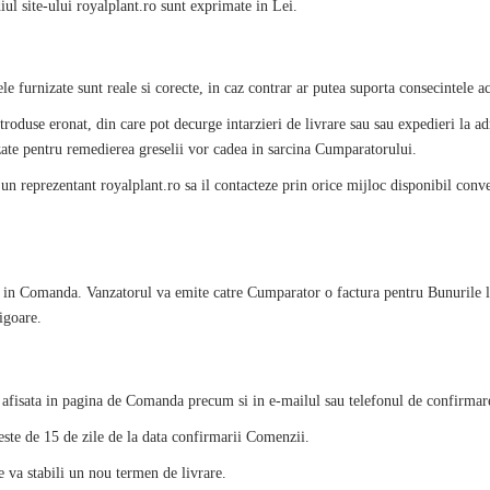
iul site-ului
royalplant
.ro sunt exprimate in Lei.
 furnizate sunt reale si corecte, in caz contrar ar putea suporta consecintele ac
troduse eronat, din care pot decurge intarzieri de livrare sau sau expedieri la adr
izate pentru remedierea greselii vor cadea in sarcina Cumparatorului.
 un reprezentant
royalplant
.ro sa il contacteze prin orice mijloc disponibil conv
te in Comanda. Vanzatorul va emite catre Cumparator o factura pentru Bunurile l
igoare.
ste afisata in pagina de Comanda precum si in e-mailul sau telefonul de confirm
este de 15 de zile de la data confirmarii Comenzii.
e va stabili un nou termen de livrare.