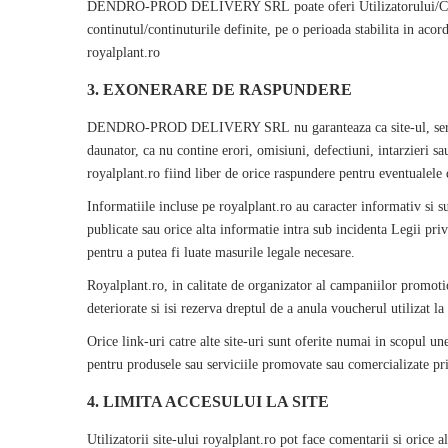
DENDRO-PROD DELIVERY SRL
poate oferi Utilizatorului/C
continutul/continuturile definite, pe o perioada stabilita in acord
royalplant
.ro
3. EXONERARE DE RASPUNDERE
DENDRO-PROD DELIVERY SRL
nu garanteaza ca site-ul, se
daunator, ca nu contine erori, omisiuni, defectiuni, intarzieri sau
royalplant
.ro fiind liber de orice raspundere pentru eventualele d
Informatiile incluse pe
royalplant
.ro au caracter informativ si s
publicate sau orice alta informatie intra sub incidenta Legii pri
pentru a putea fi luate masurile legale necesare.
Royalplant
.ro, in calitate de organizator al campaniilor promot
deteriorate si isi rezerva dreptul de a anula voucherul utilizat la 
Orice link-uri catre alte site-uri sunt oferite numai in scopul une
pentru produsele sau serviciile promovate sau comercializate prin
4. LIMITA ACCESULUI LA SITE
Utilizatorii site-ului
royalplant
.ro pot face comentarii si orice a