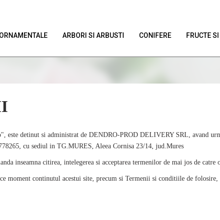
E ORNAMENTALE
ARBORI SI ARBUSTI
CONIFERE
FRUCTE SI
I
.ro", este detinut si administrat de DENDRO-PROD DELIVERY SRL, avand urmato
00778265, cu sediul in TG.MURES, Aleea Cornisa 23/14, jud.Mures
anda inseamna citirea, intelegerea si acceptarea termenilor de mai jos de catre 
ce moment continutul acestui site, precum si Termenii si conditiile de folosire, f