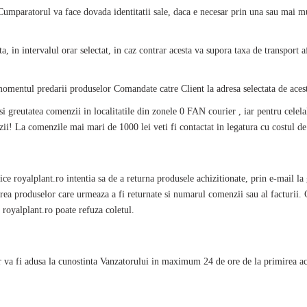
Cumparatorul va face dovada identitatii sale, daca e necesar prin una sau mai mu
a, in intervalul orar selectat, in caz contrar acesta va supora taxa de transport af
 momentul predarii produselor Comandate catre Client la adresa selectata de ace
 si greutatea comenzii in localitatile din zonele 0 FAN courier , iar pentru celela
i! La comenzile mai mari de 1000 lei veti fi contactat in legatura cu costul de
fice
royalplant
.ro intentia sa de a returna produsele achizitionate, prin e-mail
a produselor care urmeaza a fi returnate si numarul comenzii sau al facturii. C
r
royalplant
.ro poate refuza coletul.
or va fi adusa la cunostinta Vanzatorului in maximum 24 de ore de la primirea 