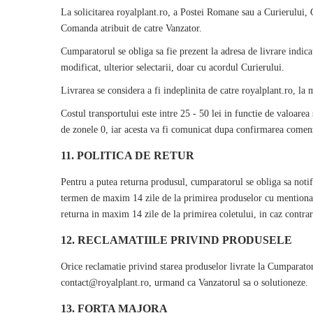
La solicitarea
royalplant
.ro, a Postei Romane sau a Curierului, 
Comanda atribuit de catre Vanzator.
Cumparatorul se obliga sa fie prezent la adresa de livrare indicat
modificat, ulterior selectarii, doar cu acordul Curierului.
Livrarea se considera a fi indeplinita de catre
royalplant
.ro, la
Costul transportului este intre 25 - 50 lei in functie de valoarea
de zonele 0, iar acesta va fi comunicat dupa confirmarea comenzi
11. POLITICA DE RETUR
Pentru a putea returna produsul, cumparatorul se obliga sa noti
termen de maxim 14 zile de la primirea produselor cu mentionare
returna in maxim 14 zile de la primirea coletului, in caz contra
12. RECLAMATIILE PRIVIND PRODUSELE
Orice reclamatie privind starea produselor livrate la Cumparat
contact@
royalplant
.ro, urmand ca Vanzatorul sa o solutioneze.
13. FORTA MAJORA