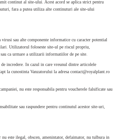
it continut al site-ului. Acest acord se aplica strict pentru
turi, fara a putea utiliza alte continuturi ale site-ului
a virusi sau alte componente informatice cu caracter potential
lari. Utilizatorul foloseste site-ul pe riscul propriu,
sau ca urmare a utilizarii informatiilor de pe site.
 de incredere. In cazul in care vreunul dintre articolele
 fapt la cunostinta Vanzatorului la adresa contact@
royalplant
.ro
campaniei, nu este responsabila pentru voucherele falsificate sau
nsabilitate sau raspundere pentru continutul acestor site-uri,
r nu este ilegal, obscen, amenintator, defaimator, nu tulbura in