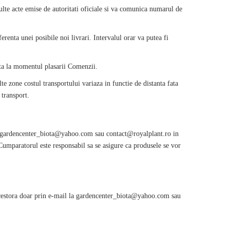
lte acte emise de autoritati oficiale si va comunica numarul de
erenta unei posibile noi livrari. Intervalul orar va putea fi
sta la momentul plasarii Comenzii.
lte zone costul transportului variaza in functie de distanta fata
 transport.
 la gardencenter_biota@yahoo.com sau contact@royalplant.ro in
umparatorul este responsabil sa se asigure ca produsele se vor
acestora doar prin e-mail la gardencenter_biota@yahoo.com sau