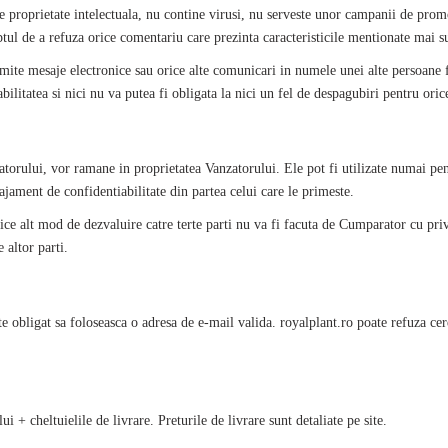
 de proprietate intelectuala, nu contine virusi, nu serveste unor campanii de pr
eptul de a refuza orice comentariu care prezinta caracteristicile mentionate mai s
mite mesaje electronice sau orice alte comunicari in numele unei alte persoane fiz
bilitatea si nici nu va putea fi obligata la nici un fel de despagubiri pentru ori
torului, vor ramane in proprietatea Vanzatorului. Ele pot fi utilizate numai pen
jament de confidentiabilitate din partea celui care le primeste.
ce alt mod de dezvaluire catre terte parti nu va fi facuta de Cumparator cu pri
 altor parti.
ste obligat sa foloseasca o adresa de e-mail valida.
royalplant
.ro poate refuza cere
 + cheltuielile de livrare. Preturile de livrare sunt detaliate pe site.