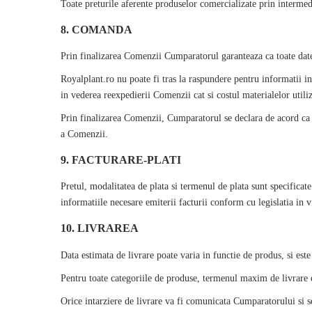
Toate preturile aferente produselor comercializate prin intermed
8. COMANDA
Prin finalizarea Comenzii Cumparatorul garanteaza ca toate datele
Royalplant
.ro nu poate fi tras la raspundere pentru informatii in
in vederea reexpedierii Comenzii cat si costul materialelor util
Prin finalizarea Comenzii, Cumparatorul se declara de acord ca
a Comenzii.
9. FACTURARE-PLATI
Pretul, modalitatea de plata si termenul de plata sunt specifica
informatiile necesare emiterii facturii conform cu legislatia in v
10. LIVRAREA
Data estimata de livrare poate varia in functie de produs, si e
Pentru toate categoriile de produse, termenul maxim de livrare 
Orice intarziere de livrare va fi comunicata Cumparatorului si s