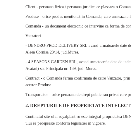
Client - persoana fizica / persoana juridica ce plaseaza o Coman
Produse - orice produs mentionat in Comanda, care urmeaza a fi
Comanda - un document electronic ce intervine ca forma de comu
Vanzatori
-
DENDRO-PROD DELIVERY SRL
avand urmatoarele date de
Aleea Cornisa 23/14, jud.Mures.
- 4 SEASONS GARDEN SRL, avand urmatoarele date de indentific
Acatari) str. Principala nr. 139, jud. Mures.
Contract - o Comanda ferma confirmata de catre Vanzator, prin ca
acestor Produse.
Transportator - orice persoana de drept public sau privat care pr
2. DREPTURILE DE PROPRIETATE INTELEC
Continutul site-ului
royalplant
.ro este integral proprietatea
DEN
ului se pedepseste conform legislatiei in vigoare.