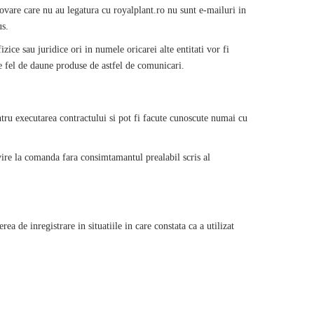
omovare care nu au legatura cu
royalplant
.ro nu sunt e-mailuri in
us.
ice sau juridice ori in numele oricarei alte entitati vor fi
ce fel de daune produse de astfel de comunicari.
tru executarea contractului si pot fi facute cunoscute numai cu
vire la comanda fara consimtamantul prealabil scris al
rea de inregistrare in situatiile in care constata ca a utilizat