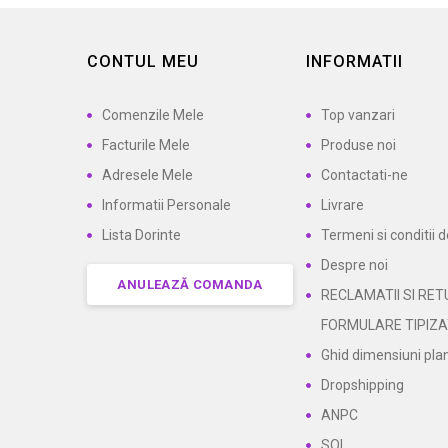
CONTUL MEU
INFORMATII
Comenzile Mele
Top vanzari
Facturile Mele
Produse noi
Adresele Mele
Contactati-ne
Informatii Personale
Livrare
Lista Dorinte
Termeni si conditii d
Despre noi
ANULEAZĂ COMANDA
RECLAMATII SI RET
FORMULARE TIPIZ
Ghid dimensiuni pla
Dropshipping
ANPC
SOL