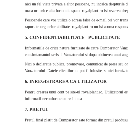
nici un fel viata privata a altor persoane, nu incalca drepturile
masa ori orice alta forma de spam.
royalplant
.ro isi rezerva dr
Persoanele care vor utiliza o adresa falsa de e-mail ori vor trans
raportate organelor abilitate.
royalplant
.ro nu isi asuma responsa
5. CONFIDENTIABILITATE - PUBLICITATE
Informatiile de orice natura furnizate de catre Cumparator Vanza
consimtamantul scris al Vanzatorului si dupa obtinerea unui anga
Nici o declaratie publica, promovare, comunicat de presa sau ori
Vanzatorului. Datele clientilor nu pot fi folosite, si nici furnizate
6. INREGISTRAREA CA UTILIZATOR
Pentru crearea unui cont pe site-ul
royalplant
.ro, Utilizatorul e
informatii neconforme cu realitatea.
7. PRETUL
Pretul final platit de Cumparator este format din pretul produsului