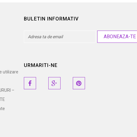
BULETIN INFORMATIV
ABONEAZA-TE
URMARITI-NE
e utilizare
URURI –
ATE
nte