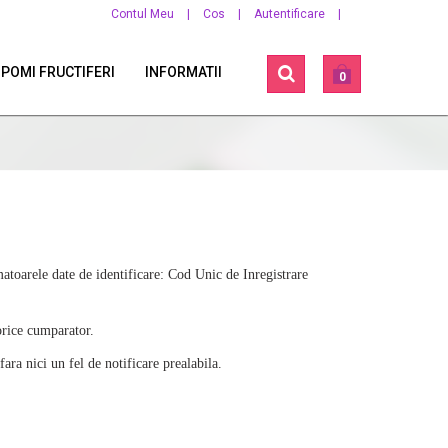
Contul Meu
|
Cos
|
Autentificare
|
 POMI FRUCTIFERI
INFORMATII
0
arele date de identificare: Cod Unic de Inregistrare
orice cumparator.
ara nici un fel de notificare prealabila.