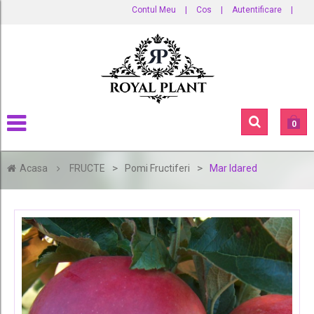
Contul Meu
|
Cos
|
Autentificare
|
0
>
>
Acasa
FRUCTE
Pomi Fructiferi
Mar Idared