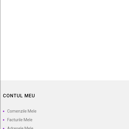
Mar Jonagold
42,90 lei
CONTUL MEU
Comenzile Mele
Facturile Mele
Adresele Mele