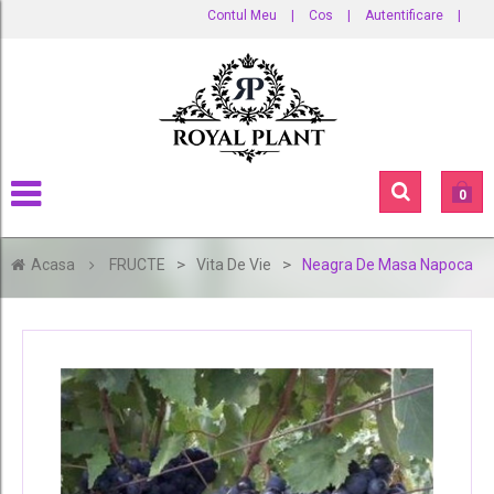
Contul Meu
|
Cos
|
Autentificare
|
0
>
>
Acasa
FRUCTE
Vita De Vie
Neagra De Masa Napoca