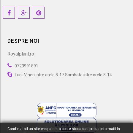
DESPRE NOI
Royalplant.ro
0723991891
Luni-Vineri intre orele 8-17 Sambata intre orele 8-14
Cand vizitati un site web, acesta poate stoca sau prelua informatii in