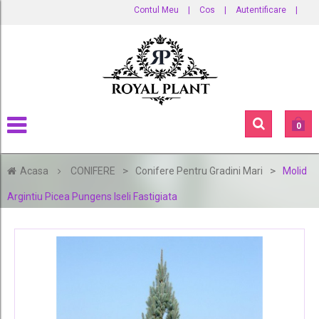
Contul Meu
|
Cos
|
Autentificare
|
0
>
>
Acasa
CONIFERE
Conifere Pentru Gradini Mari
Molid
Argintiu Picea Pungens Iseli Fastigiata