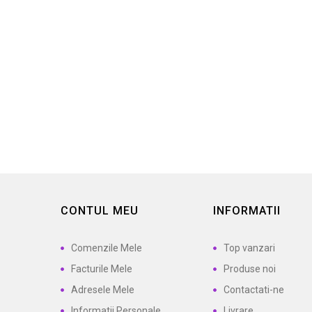
Chiparos Chamaecyparis...
Ch
27,50 lei
CONTUL MEU
INFORMATII
Comenzile Mele
Top vanzari
Facturile Mele
Produse noi
Adresele Mele
Contactati-ne
Informatii Personale
Livrare