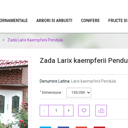
E ORNAMENTALE
ARBORI SI ARBUSTI
CONIFERE
FRUCTE SI
>
Zada Larix Kaempferii Pendula
Zada Larix kaempferii Pendu
Denumire Latina:
Larix kaempferii Pendula
*
Dimensiune :
-
+