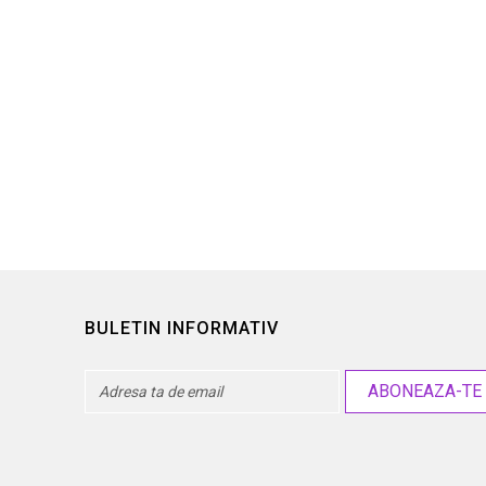
iparos Chamaecyparis...
Chiparos Chamaecyparis
27,50 lei
28,00 lei
BULETIN INFORMATIV
ABONEAZA-TE