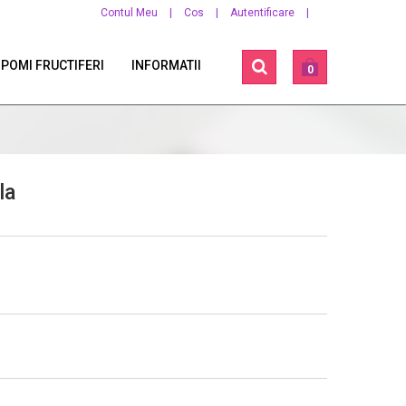
Contul Meu
|
Cos
|
Autentificare
|
 POMI FRUCTIFERI
INFORMATII
0
la