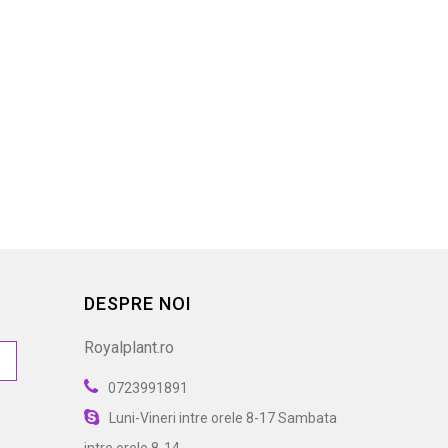
...
Chiparos Chamaecyparis...
C
38,00 lei
DESPRE NOI
Royalplant.ro
0723991891
Luni-Vineri intre orele 8-17 Sambata