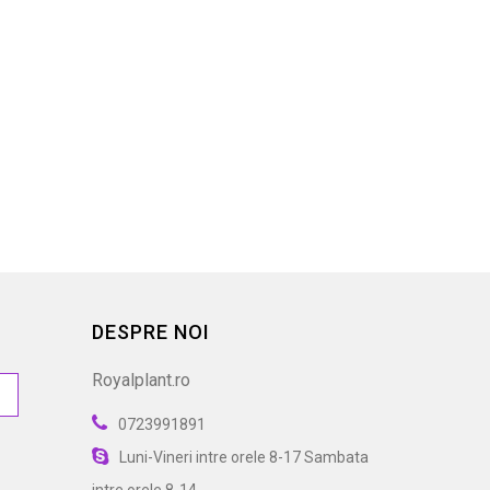
Hebe cupressioides
22,00 lei
DESPRE NOI
Royalplant.ro
0723991891
Luni-Vineri intre orele 8-17 Sambata