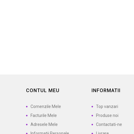
Euonymus fortunei...
Eu
21,50 lei
CONTUL MEU
INFORMATII
Comenzile Mele
Top vanzari
Facturile Mele
Produse noi
Adresele Mele
Contactati-ne
Informatii Personale
Livrare