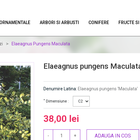
E ORNAMENTALE
ARBORI SI ARBUSTI
CONIFERE
FRUCTE SI
>
zi
Elaeagnus Pungens Maculata
Elaeagnus pungens Maculat
Denumire Latina:
Elaeagnus pungens 'Maculata'
*
Dimensiune :
38,00 lei
ADAUGA IN COS
-
+