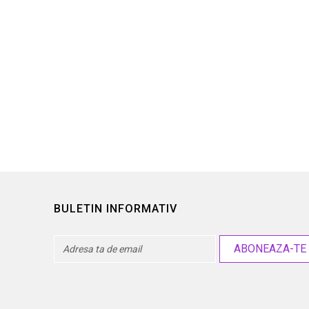
onymus fortunei Sunspot
Euonymus japonicus...
25,00 lei
26,00 lei
BULETIN INFORMATIV
ABONEAZA-TE