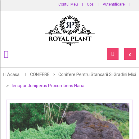
Contul Meu
|
Cos
|
Autentificare
|
0
>
Acasa
CONIFERE
Conifere Pentru Stancarii Si Gradini Mici
>
Ienupar Juniperus Procumbens Nana