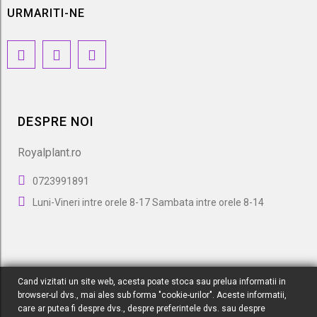
URMARITI-NE
DESPRE NOI
Royalplant.ro
0723991891
Luni-Vineri intre orele 8-17 Sambata intre orele 8-14
Cand vizitati un site web, acesta poate stoca sau prelua informatii in
browser-ul dvs., mai ales sub forma "cookie-urilor". Aceste informatii,
care ar putea fi despre dvs., despre preferintele dvs. sau despre