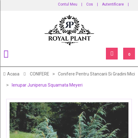
Contul Meu
|
Cos
|
Autentificare
|
0
>
Acasa
CONIFERE
Conifere Pentru Stancarii Si Gradini Mici
>
Ienupar Juniperus Squamata Meyeri