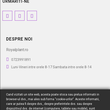
URMARITI-NE
DESPRE NOI
Royalplant.ro
0723991891
Luni-Vineri intre orele 8-17 Sambata intre orele 8-14
Cand vizitati un site web, acesta poate stoca sau prelua informatii in
browser-ul dvs., mai ales sub forma "cookie-urilor". Aceste informatii,
care ar putea fi despre dvs., despre preferintele dvs. sau despre
dispozitivul dvs. de internet (computere, tablete sau mobile), sunt