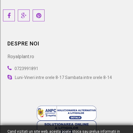
DESPRE NOI
Royalplant.ro
0723991891
Luni-Vineri intre orele 8-17 Sambata intre orele 8-14
Cand vizitati un site web, acesta poate stoca sau prelua informatii in