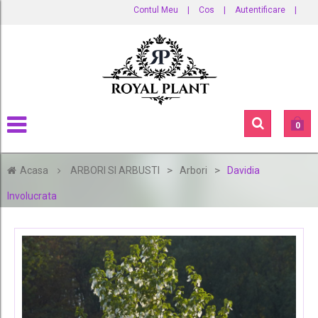
Contul Meu
|
Cos
|
Autentificare
|
0
>
>
Acasa
ARBORI SI ARBUSTI
Arbori
Davidia
Involucrata