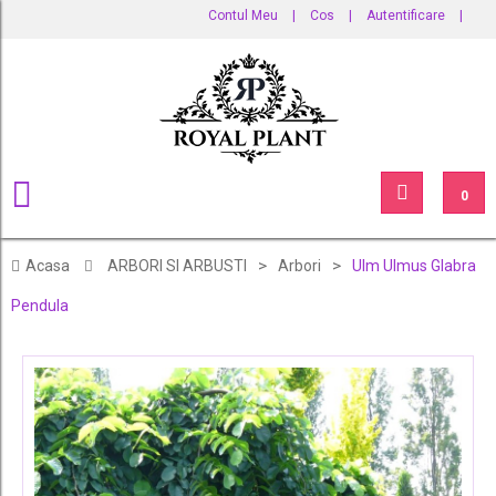
Contul Meu
|
Cos
|
Autentificare
|
0
>
>
Acasa
ARBORI SI ARBUSTI
Arbori
Ulm Ulmus Glabra
Pendula