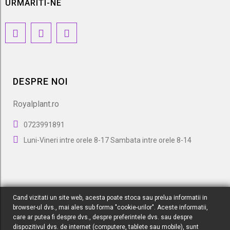
URMARITI-NE
DESPRE NOI
Royalplant.ro
0723991891
Luni-Vineri intre orele 8-17 Sambata intre orele 8-14
Cand vizitati un site web, acesta poate stoca sau prelua informatii in
browser-ul dvs., mai ales sub forma "cookie-urilor". Aceste informatii,
care ar putea fi despre dvs., despre preferintele dvs. sau despre
dispozitivul dvs. de internet (computere, tablete sau mobile), sunt