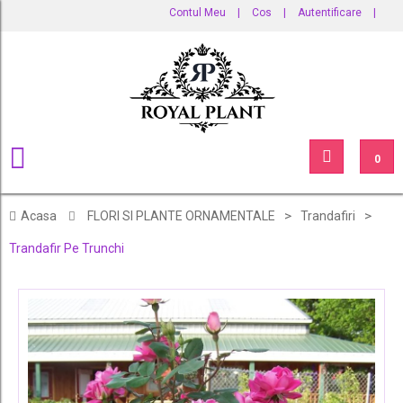
Contul Meu
|
Cos
|
Autentificare
|
0
>
>
Acasa
FLORI SI PLANTE ORNAMENTALE
Trandafiri
Trandafir Pe Trunchi