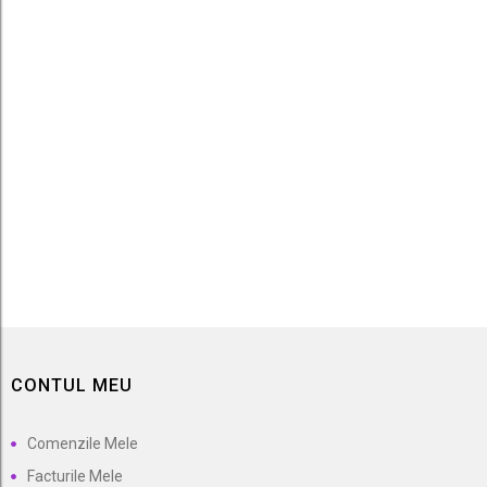
Trandafir Duftzauber
27,50 lei
CONTUL MEU
Comenzile Mele
Facturile Mele