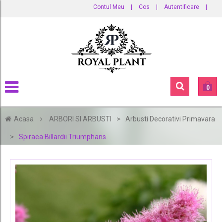
Contul Meu
|
Cos
|
Autentificare
|
0
>
Acasa
ARBORI SI ARBUSTI
Arbusti Decorativi Primavara
>
Spiraea Billardii Triumphans