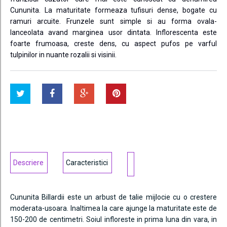
Cununita. La maturitate formeaza tufisuri dense, bogate cu
ramuri arcuite. Frunzele sunt simple si au forma ovala-
lanceolata avand marginea usor dintata. Inflorescenta este
foarte frumoasa, creste dens, cu aspect pufos pe varful
tulpinilor in nuante rozalii si visinii.
Descriere
Caracteristici
Cununita Billardii este un arbust de talie mijlocie cu o crestere
moderata-usoara. Inaltimea la care ajunge la maturitate este de
150-200 de centimetri. Soiul infloreste in prima luna din vara, in