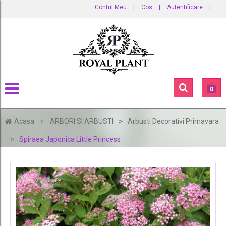
Contul Meu
|
Cos
|
Autentificare
|
0
>
Acasa
ARBORI SI ARBUSTI
Arbusti Decorativi Primavara
>
Spiraea Japonica Little Princess