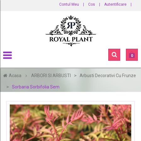
Contul Meu
|
Cos
|
Autentificare
|
0
>
Acasa
ARBORI SI ARBUSTI
Arbusti Decorativi Cu Frunze
>
Sorbaria Sorbifolia Sem